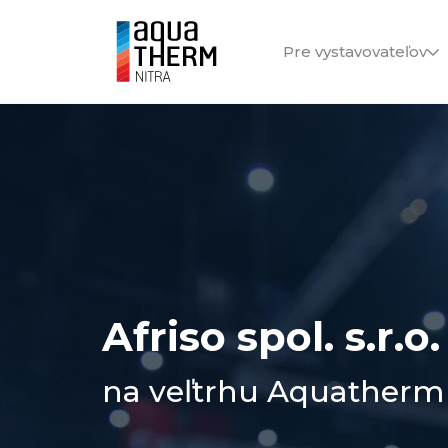
Pre vystavovateľov
Afriso spol. s.r.o.
na veľtrhu Aquatherm 