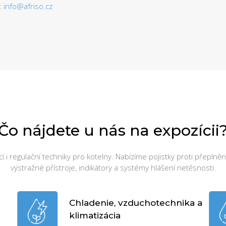
:
info@afriso.cz
Čo nájdete u nás na expozícii
í i regulační techniky pro kotelny. Nabízíme pojistky proti přeplněn
výstražné přístroje, indikátory a systémy hlášení netěsnosti.
Chladenie, vzduchotechnika a
klimatizácia