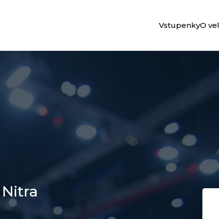
Vstupenky
O ve
Nitra