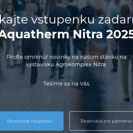
skajte vstupenku zada
Aquatherm Nitra 202
Príďte omrknúť novinky na našom stánku na
výstavisku Agrokomplex Nitra.
Tešíme sa na Vás.
Rezervovať vstupenku
Rezervácia pre partnerov