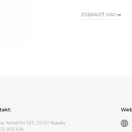
ZOBRAZIŤ VIAC
takt:
Webo
sa: Komerční 520, 25101 Nupaky
 272 953 636