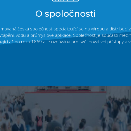
O spoločnosti
omovaná česká společnost specializující se na výrobu a distribuci v
vytápění, vodu a průmyslové aplikace. Společnost je součástí mezi
ající až do roku 1869 a je uznávána pro své inovativní přístupy a v