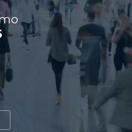
rmo
5