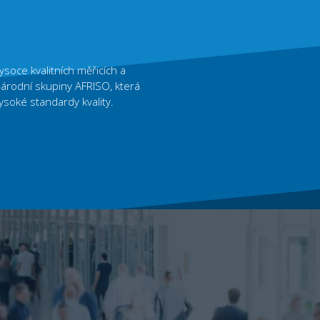
ysoce kvalitních měřicích a
národní skupiny AFRISO, která
ysoké standardy kvality.