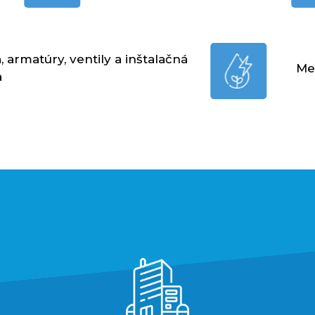
, armatúry, ventily a inštalačná
Mer
a