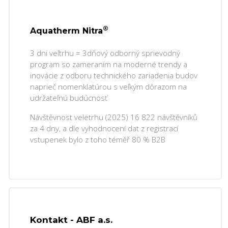
®
Aquatherm Nitra
3 dni veľtrhu = 3dňový odborný sprievodný
program so zameraním na moderné trendy a
inovácie z odboru technického zariadenia budov
naprieč nomenklatúrou s veľkým dôrazom na
udržateľnú budúcnosť
Návštěvnost veletrhu (2025) 16 822 návštěvníků
za 4 dny, a dle vyhodnocení dat z registrací
vstupenek bylo z toho téměř 80 % B2B
Kontakt - ABF a.s.