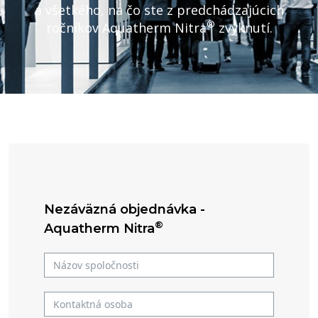
a všetkého, na čo ste z predchádzajúcich
®
ročníkov Aquatherm Nitra
zvyknutí.
Nezáväzná objednávka -
®
Aquatherm Nitra