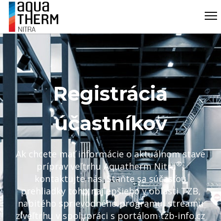
Registrácia
účastníkov
Ak chcete mať informácie o aktuálnom stave
®
príprav veľtrhu Aquatherm Nitra
,
kontaktujte nás. Staňte sa súčasťou
prehliadky toho najlepšieho v oblasti TZB,
nabitého sprievodného programu, streamu
z veľtrhu v spolupráci s portálom tzb-info.cz