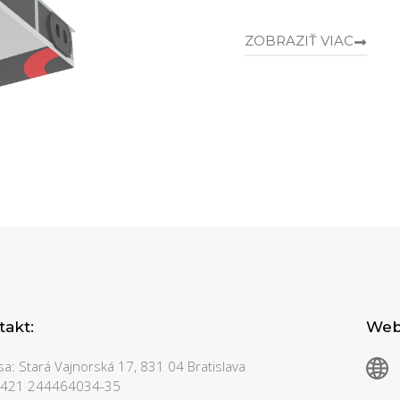
ZOBRAZIŤ VIAC
takt:
Webo
a: Stará Vajnorská 17, 831 04 Bratislava
 +421 244464034-35