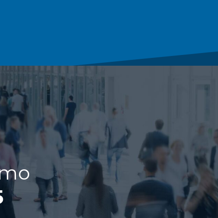
rmo
5