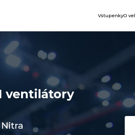
Vstupenky
O ve
ventilátory
Nitra