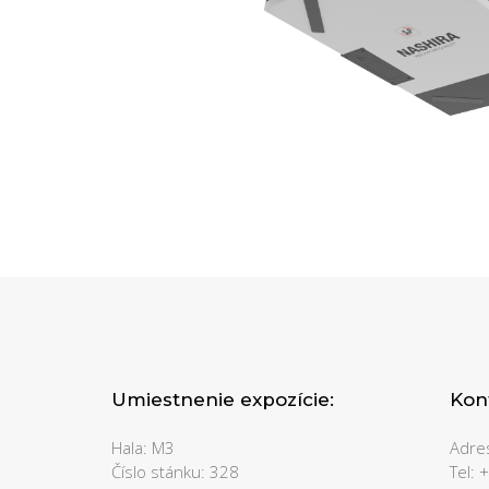
Umiestnenie expozície:
Kon
Hala: M3
Adres
Číslo stánku: 328
Tel: