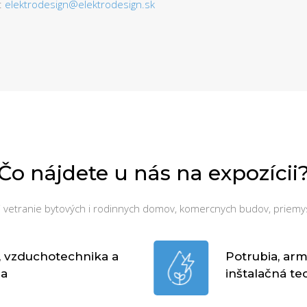
:
elektrodesign@elektrodesign.sk
Čo nájdete u nás na expozícii
ti vetranie bytových i rodinnych domov, komercnych budov, priemy
, vzduchotechnika a
Potrubia, arma
ia
inštalačná te