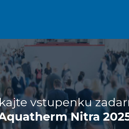
skajte vstupenku zada
Aquatherm Nitra 202