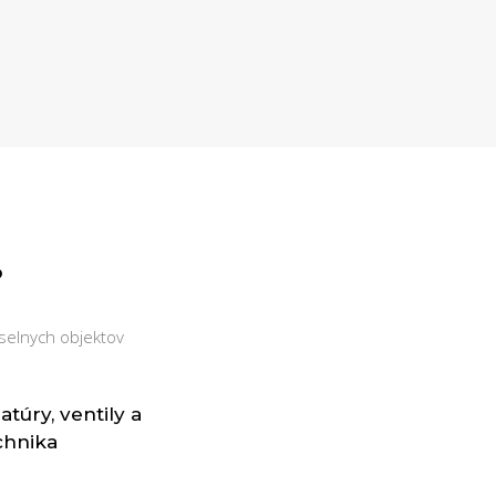
?
selnych objektov
túry, ventily a
chnika