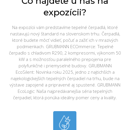
Čo nájdete u nás na
expozícii?
Na expozícii vám predstavíme tepelné čerpadlá, ktoré
nastavujú nový štandard na slovenskom trhu. Čerpadlá,
ktoré budete môcť vidieť, počuť a zažiť ich v mrazivých
podmienkach.
GRUBMANN ECOmmerce: Tepelné
čerpadlo s chladivom R290, 2 kompresormi, výkonom 50
kW a s možnosťou paralelného prepojenia pre
polyfunkčné i priemyselné budovy.
GRUBMANN
EcoSilent: Novinka roku 2025, jedno z najtichších a
najekologickejších tepelných čerpadiel na trhu, bude na
výstave zapojené a pripravené aj spustené.
GRUBMANN
EcoLogic: Naša najpredávanejšia séria tepelných
čerpadiel, ktorá ponúka ideálny pomer ceny a kvality.