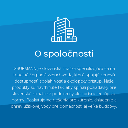
O spoločnosti
GRUBMANN je slovenská značka špecializujúca sa na
tepelné čerpadlá vzduch-voda, ktoré spájajú cenovú
dostupnosť, spoľahlivosť a ekologický prístup. Naše
produkty sú navrhnuté tak, aby spĺňali požiadavky pre
slovenské klimatické podmienky ale i prísne európske
normy. Poskytujeme riešenia pre kúrenie, chladenie a
ohrev úžitkovej vody pre domácnosti aj veľké budoovy.