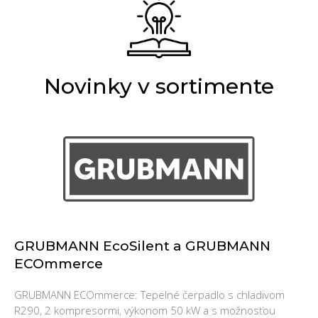
Novinky v sortimente
GRUBMANN EcoSilent a GRUBMANN
ECOmmerce
GRUBMANN ECOmmerce: Tepelné čerpadlo s chladivom
R290, 2 kompresormi, výkonom 50 kW a s možnosťou