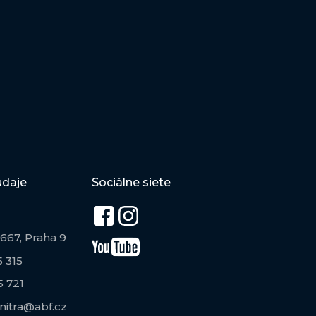
údaje
Sociálne siete
667, Praha 9
 315
5 721
itra@abf.cz