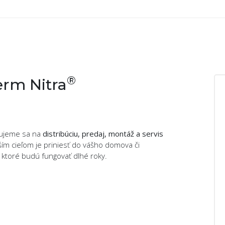
®
rm Nitra
izujeme sa na
distribúciu, predaj, montáž a servis
ším cieľom je priniesť do vášho domova či
, ktoré budú fungovať dlhé roky.