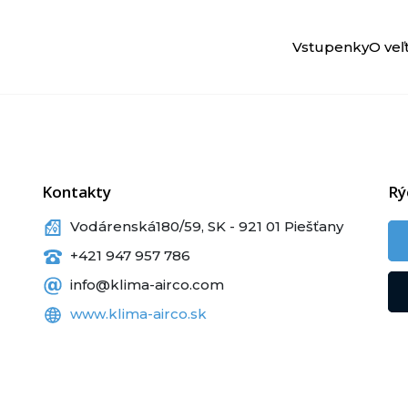
Vstupenky
O veľ
Kontakty
Rý
Vodárenská180/59, SK - 921 01 Piešťany
+421 947 957 786
info@klima-airco.com
www.klima-airco.sk