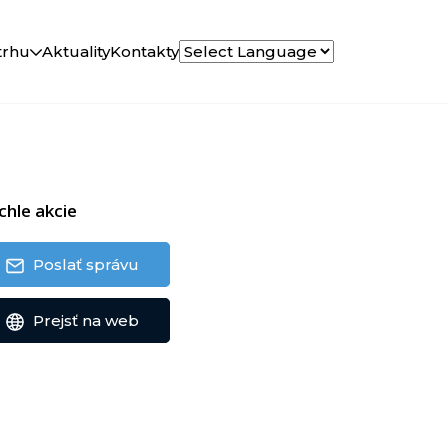
trhu
Aktuality
Kontakty
chle akcie
Poslať správu
Prejsť na web