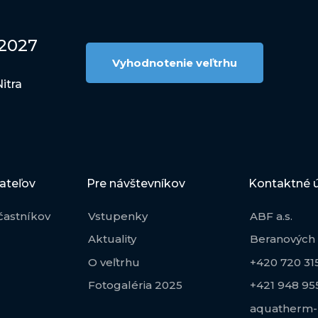
 2027
Vyhodnotenie veľtrhu
itra
ateľov
Pre návštevníkov
Kontaktné 
častníkov
Vstupenky
ABF a.s.
Aktuality
Beranových 
O veľtrhu
+420 720 315
Fotogaléria 2025
+421 948 95
aquatherm-n