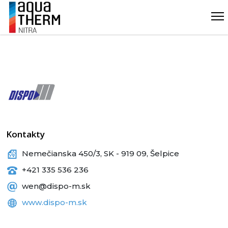
Kontakty
Nemečianska 450/3, SK - 919 09, Šelpice
+421 335 536 236
wen@dispo-m.sk
www.dispo-m.sk