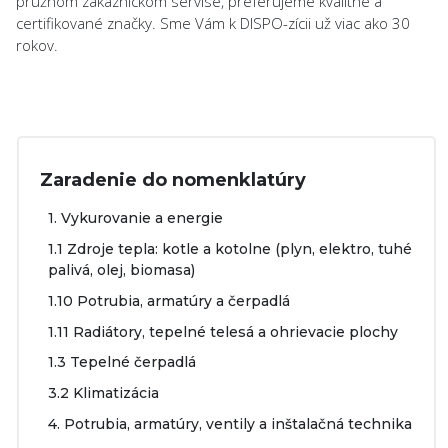
pružnom zákazníckom servise, preferujeme kvalitné a
certifikované značky. Sme Vám k DISPO-zícii už viac ako 30
rokov.
Zaradenie do nomenklatúry
1. Vykurovanie a energie
1.1 Zdroje tepla: kotle a kotolne (plyn, elektro, tuhé
palivá, olej, biomasa)
1.10 Potrubia, armatúry a čerpadlá
1.11 Radiátory, tepelné telesá a ohrievacie plochy
1.3 Tepelné čerpadlá
3.2 Klimatizácia
4. Potrubia, armatúry, ventily a inštalačná technika