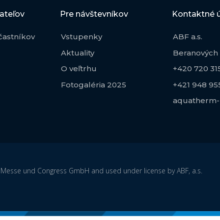
ateľov
Pre návštevníkov
Kontaktné 
častníkov
Vstupenky
ABF a.s.
Aktuality
Beranových 
O veľtrhu
+420 720 315
Fotogaléria 2025
+421 948 95
aquatherm-n
esse und Congress GmbH and used under license by ABF, a.s.