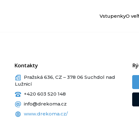
Vstupenky
O veľ
Kontakty
Rý
Pražská 636, CZ – 378 06 Suchdol nad
Lužnicí
+420 603 520 148
info@drekoma.cz
www.drekoma.cz/