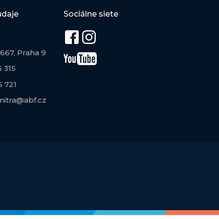
údaje
Sociálne siete
667, Praha 9
 315
5 721
itra@abf.cz