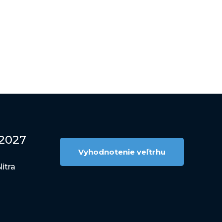
 2027
Vyhodnotenie veľtrhu
itra