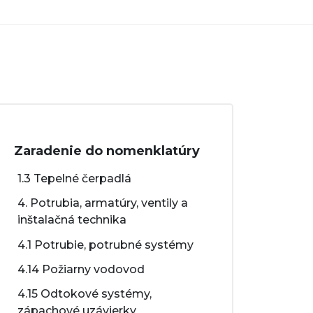
Zaradenie do nomenklatúry
1.3 Tepelné čerpadlá
4. Potrubia, armatúry, ventily a
inštalačná technika
4.1 Potrubie, potrubné systémy
4.14 Požiarny vodovod
4.15 Odtokové systémy,
zápachové uzávierky