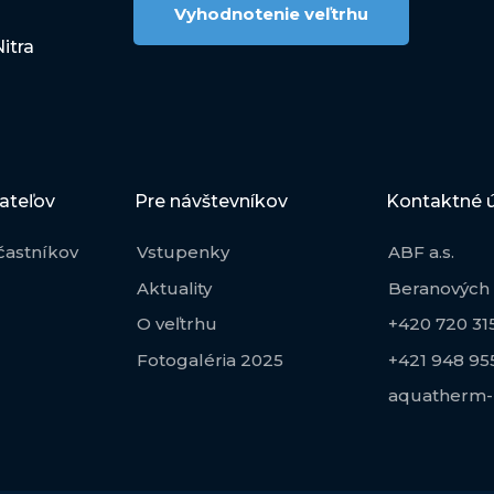
Vyhodnotenie veľtrhu
itra
ateľov
Pre návštevníkov
Kontaktné 
častníkov
Vstupenky
ABF a.s.
Aktuality
Beranových 
O veľtrhu
+420 720 315
Fotogaléria 2025
+421 948 95
aquatherm-n