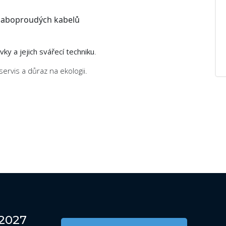
slaboproudých kabelů
ky a jejich svářecí techniku
.
servis a důraz na ekologii.
 2027