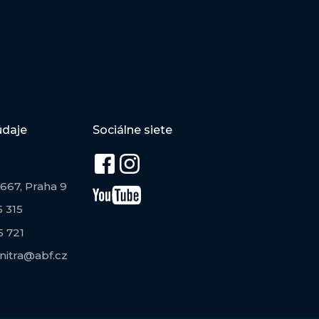
údaje
Sociálne siete
667, Praha 9
 315
5 721
itra@abf.cz