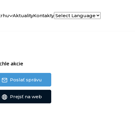
trhu
Aktuality
Kontakty
chle akcie
Poslať správu
Prejsť na web