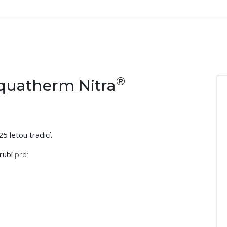
®
quatherm Nitra
5 letou tradicí.
rubí
pro: