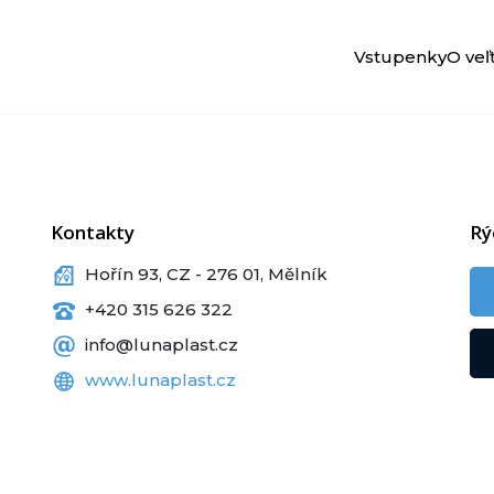
Vstupenky
O veľ
Kontakty
Rý
Hořín 93, CZ - 276 01, Mělník
+420 315 626 322
info@lunaplast.cz
www.lunaplast.cz