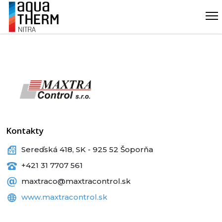
Kontakty
Sereďská 418, SK - 925 52 Šoporňa
+421 31 7707 561
maxtraco@maxtracontrol.sk
www.maxtracontrol.sk