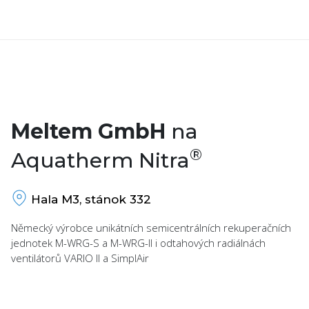
Meltem GmbH
na
®
Aquatherm Nitra
Hala M3, stánok 332
Německý výrobce unikátních semicentrálních rekuperačních
jednotek M-WRG-S a M-WRG-II i odtahových radiálnách
ventilátorů VARIO II a SimplAir