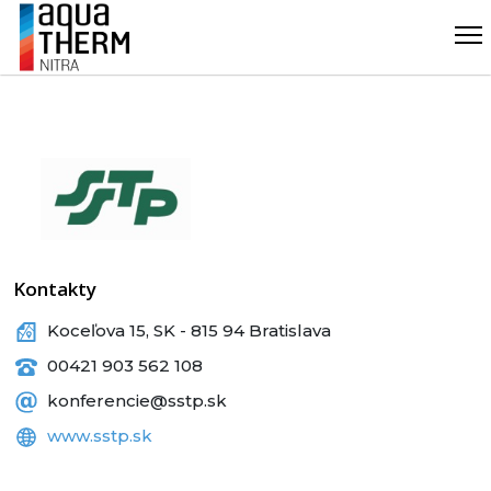
Kontakty
Koceľova 15, SK - 815 94 Bratislava
00421 903 562 108
konferencie@sstp.sk
www.sstp.sk