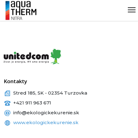
Kontakty
Stred 185, SK - 02354 Turzovka
+421 911 963 671
info@ekologickekurenie.sk
www.ekologickekurenie.sk