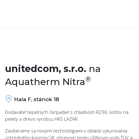
unitedcom, s.r.o.
na
®
Aquatherm Nitra
Hala F, stánok 18
Dodavateľ tepelných čerpadiel s chladivom R290, kotlov na
pelety a drevo vyrobcu HKS LAZAR.
Zaoberáme sa novými technológiami v oblasti vykurovania
ústredného kúrenia ÚK, ohrevom teplej úžitkovej vody TÚV a